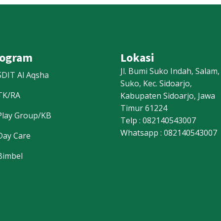
rogram
Lokasi
Jl. Bumi Suko Indah, Salam,
SDIT Al Aqsha
Suko, Kec. Sidoarjo,
TK/RA
Kabupaten Sidoarjo, Jawa
Timur 61224
Play Group/KB
Telp : 082140543007
Whatsapp : 082140543007
Day Care
Bimbel