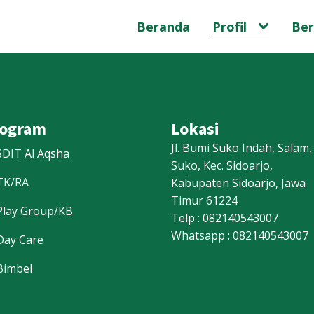
Beranda
Profil
Ber
rogram
Lokasi
Jl. Bumi Suko Indah, Salam,
SDIT Al Aqsha
Suko, Kec. Sidoarjo,
TK/RA
Kabupaten Sidoarjo, Jawa
Timur 61224
Play Group/KB
Telp : 082140543007
Whatsapp : 082140543007
Day Care
Bimbel